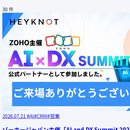
30 件
2026.07.21
#AI
#CRM
#営業
ゾーホージャパン主催「AI and DX Summit 