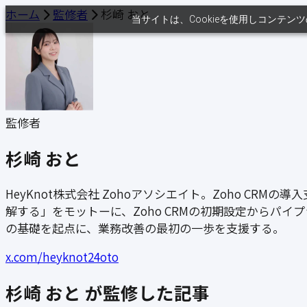
ホーム
監修者
杉崎 おと
当サイトは、Cookieを使用しコンテ
監修者
杉崎 おと
HeyKnot株式会社 Zohoアソシエイト。Zoho C
解する」をモットーに、Zoho CRMの初期設定からパ
の基礎を起点に、業務改善の最初の一歩を支援する。
x.com/heyknot24oto
杉崎 おと が監修した記事