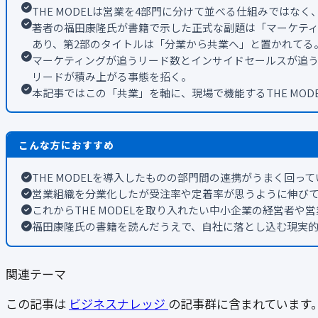
THE MODELは営業を4部門に分けて並べる仕組みでは
著者の福田康隆氏が書籍で示した正式な副題は「マーケテ
あり、第2部のタイトルは「分業から共業へ」と置かれてる
マーケティングが追うリード数とインサイドセールスが追
リードが積み上がる事態を招く。
本記事ではこの「共業」を軸に、現場で機能するTHE MOD
こんな方におすすめ
THE MODELを導入したものの部門間の連携がうまく回っ
営業組織を分業化したが受注率や定着率が思うように伸び
これからTHE MODELを取り入れたい中小企業の経営者や
福田康隆氏の書籍を読んだうえで、自社に落とし込む現実
関連テーマ
この記事は
ビジネスナレッジ
の記事群に含まれています