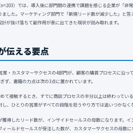
の調査（n=203）では、導入後に部門間の連携で課題を感じる企業が「非
にのぼりました。マーケティング部門で「新規リード数が減少した」と答
の設計が抜け落ちて副作用が表に出てきた現状が読み取れます。
籍が伝える要点
営業・カスタマーサクセスの4部門が、顧客の購買プロセスに沿っ
ぎず、書籍の力点は次の3点に置かれています。
初めて接触するとき、すでに商談プロセスの半分以上は終わってい
対し、ひとりの営業がすべての段階を担うやり方では追いつかなく
グが獲得したリード数が、インサイドセールスの母数になります。イ
フィールドセールスが受注した数が、カスタマーサクセスの母数に