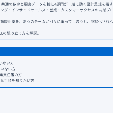
なく、共通の数字と顧客データを軸に4部門が一緒に動く設計思想を指す
ィング・インサイドセールス・営業・カスタマーサクセスの共業プ
。
う商談化率を、別々のチームが別々に追ってしまうと、商談化され
ELの組み立て方を解説。
ていない方
ていない方
営業責任者の方
的な手順を知りたい方
。