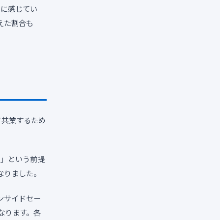
常に感じてい
えた割合も
て共業するため
る」という前提
なりました。
ンサイドセー
なります。各