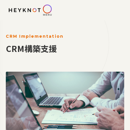
MENU
CRM Implementation
CRM構築支援